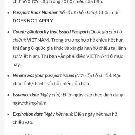
chữ hỗ được cấp trong số hộ chiếu của bạn.
Passport Book Number
(Số sổ lưu hộ chiếu)
: Chọn mục
DOES NOT APPLY
Country/Authority that Issued Passport
(Quốc gia cấp hộ
chiếu)
:
VIETNAM.
Trong trường hợp hộ chiếu hết hạn
khi đang ở quốc gia khác và xin gia hạn hộ chiếu tại lãnh
sự Việt Nam. Thì bạn vẫn phải điền VIETNAM ở mục
này.
Where was your passport issued
(
Nơi cấp hộ chiếu)
: Bạn
chọn tỉnh/thành cấp hộ chiếu của bạn.
Issuance date
(Ngày cấp
): Điền ngày cấp theo định dạng
ngày/tháng/năm.
Expiration date
(Ngày hết hạn)
: Điền ngày hết hạn hộ
chiếu vào.