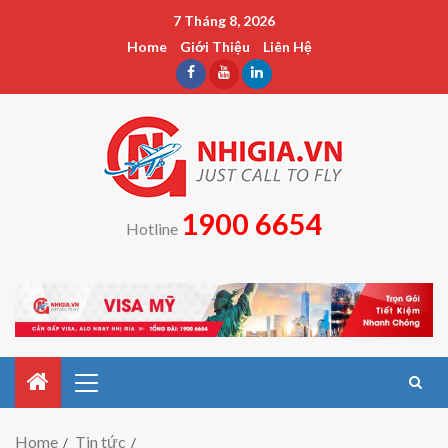
7 Tháng 8, 2026
Home
Giới Thiệu
Liên Hệ
1900 6654
Hotline
Home
Tin tức