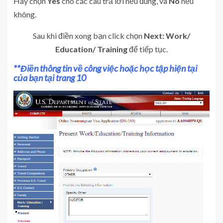
Hãy chọn
Yes
cho các câu trả lời nếu đúng, và
No
nếu
không.
Sau khi điền xong bạn click chọn
Next: Work/
Education/ Training
để tiếp tục.
**Điền thông tin về công việc hoặc học tập hiện tại
của bạn tại trang 10