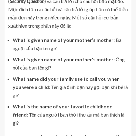
(
Security Question
) và câu trả lời cho câu hỏi bảo mật đó.
Mục đích tạo ra câu hỏi và câu trả lời giúp bạn có thể điền
mẫu đơn này trong nhiều ngày.
Một số câu hỏi cơ bản
xuất hiện trong phần này đó là:
What is given name of your mother’s mother
: Bà
ngoại của bạn tên gì?
What is given name of your mother’s mother
: Ông
nội của bạn tên gì?
What name did your family use to call you when
you were a child
: Tên gia đình bạn hay gọi bạn khi bé là
gì?
What is the name of your favorite childhood
friend
: Tên của người bạn thời thơ ấu mà bạn thích là
gì?