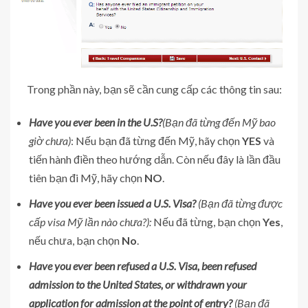
Trong phần này, bạn sẽ cần cung cấp các thông tin sau:
Have you ever been in the U.S?
(Bạn đã từng đến Mỹ bao
giờ chưa)
: Nếu bạn đã từng đến Mỹ, hãy chọn
YES
và
tiến hành điền theo hướng dẫn. Còn nếu đây là lần đầu
tiên bạn đi Mỹ, hãy chọn
NO
.
Have you ever been issued a U.S. Visa?
(Bạn đã từng được
cấp visa Mỹ lần nào chưa?):
Nếu đã từng, bạn chọn
Yes
,
nếu chưa, bạn chọn
No
.
Have you ever been refused a U.S. Visa, been refused
admission to the United States, or withdrawn your
application for admission at the point of entry?
(Bạn đã